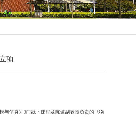
目立项
建模与仿真》3门线下课程及陈璐副教授负责的《物