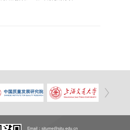
Email：sjtume@sjtu.edu.cn