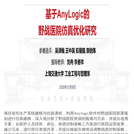
项目依托生产系统建模与仿真课程，利用Anylogic软件对野战医院部署规
划进行仿真建模，深入地分析了野战医院资源的瓶颈与冗余，并提出改善
方案：从医护人员排班、床位、病患控制策略三方面进行医院运营改善，
减少冗余，进行部分资源共享，并提出根据灾难情况调整病患控制策略，