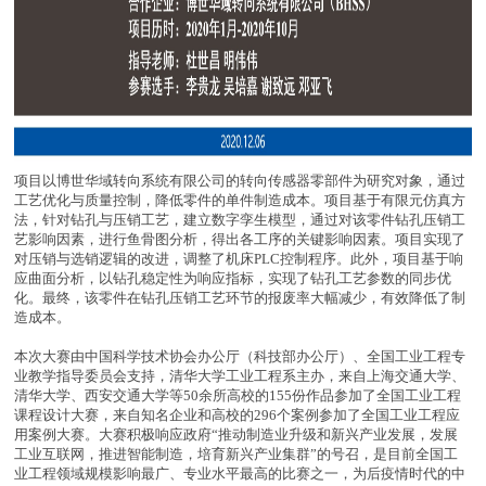
项目以博世华域转向系统有限公司的转向传感器零部件为研究对象，通过
工艺优化与质量控制，降低零件的单件制造成本。项目基于有限元仿真方
法，针对钻孔与压销工艺，建立数字孪生模型，通过对该零件钻孔压销工
艺影响因素，进行鱼骨图分析，得出各工序的关键影响因素。项目实现了
对压销与选销逻辑的改进，调整了机床PLC控制程序。此外，项目基于响
应曲面分析，以钻孔稳定性为响应指标，实现了钻孔工艺参数的同步优
化。最终，该零件在钻孔压销工艺环节的报废率大幅减少，有效降低了制
造成本。
本次大赛由中国科学技术协会办公厅（科技部办公厅）、全国工业工程专
业教学指导委员会支持，清华大学工业工程系主办，来自上海交通大学、
清华大学、西安交通大学等50余所高校的155份作品参加了全国工业工程
课程设计大赛，来自知名企业和高校的296个案例参加了全国工业工程应
用案例大赛。大赛积极响应政府“推动制造业升级和新兴产业发展，发展
工业互联网，推进智能制造，培育新兴产业集群”的号召，是目前全国工
业工程领域规模影响最广、专业水平最高的比赛之一，为后疫情时代的中