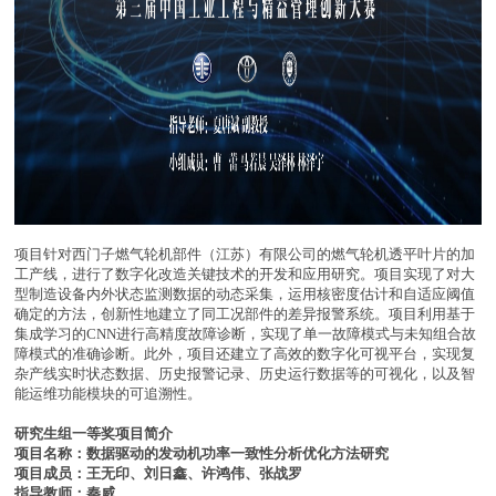
项目针对西门子燃气轮机部件（江苏）有限公司的燃气轮机透平叶片的加
工产线，进行了数字化改造关键技术的开发和应用研究。项目实现了对大
型制造设备内外状态监测数据的动态采集，运用核密度估计和自适应阈值
确定的方法，创新性地建立了同工况部件的差异报警系统。项目利用基于
集成学习的CNN进行高精度故障诊断，实现了单一故障模式与未知组合故
障模式的准确诊断。此外，项目还建立了高效的数字化可视平台，实现复
杂产线实时状态数据、历史报警记录、历史运行数据等的可视化，以及智
能运维功能模块的可追溯性。
研究生组一等奖项目简介
项目名称：数据驱动的发动机功率一致性分析优化方法研究
项目成员：王无印、刘日鑫、许鸿伟、张战罗
指导教师：秦威