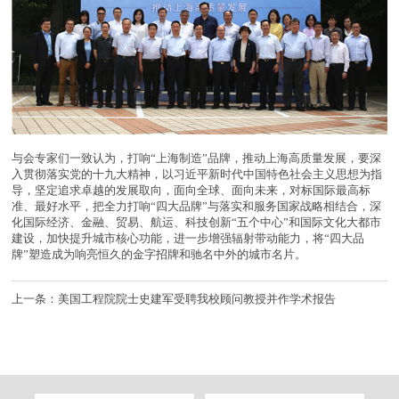
与会专家们一致认为，打响“上海制造”品牌，推动上海高质量发展，要深
入贯彻落实党的十九大精神，以习近平新时代中国特色社会主义思想为指
导，坚定追求卓越的发展取向，面向全球、面向未来，对标国际最高标
准、最好水平，把全力打响“四大品牌”与落实和服务国家战略相结合，深
化国际经济、金融、贸易、航运、科技创新“五个中心”和国际文化大都市
建设，加快提升城市核心功能，进一步增强辐射带动能力，将“四大品
牌”塑造成为响亮恒久的金字招牌和驰名中外的城市名片。
上一条：美国工程院院士史建军受聘我校顾问教授并作学术报告