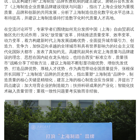
试，以及构建打响“上海制造”品牌长效机制的建言建议。唐晓芬会长发表
了《上海制造企业质量品牌建设现状与问题》，指出了上海企业较为重视
质量、品牌和创新的共同发展，分析了上海制造信息化数字化水平总体上
有待提高，并建议上海制造亟待打造数字化时代质量人才高地。
在交流讨论环节，专家学者们围绕如何充分发挥中国（上海）自由贸易试
验区先行先试作用，深化“放管服”改革，持续推进质量变革、效率变革、
动力变革，着力构建新时代上海发展战略优势，全面提升城市吸引力、创
造力、竞争力，加快迈向卓越的全球城市和具有世界影响力的社会主义现
代化国际大都市，发表了真知灼见。高建民副局长肯定上海质量与品牌建
设的理念、思想在国内处在龙头地位，也结合西安“标准立市，质量强
市”战略分享了经验方法，建议上海能不断彰显功能优势、增创先发优
势、打造品牌优势、厚植人才优势，作为典范带动全国质量提升。张根保
所长回顾了“上海制造”品牌的历史悠久，指出重塑“上海制造”品牌中，制
造质量的核心关键是精细化，建言上海的核心制造业应当保留，并提出了
四点建议：加大培育企业的制造能力；扶持科研成果的产业化；智能化技
术融入质量管理；重视一致性问题要考实验而非经验。