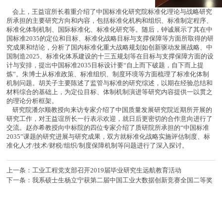
会上，王益谊所长着重介绍了中国标准化研究院标准化理论与战略研究
所承担的主要研究方向和内容，包括标准化机构和组织、标准制定程序、
标准化体制机制、国际标准化、标准化研究等。随后，钟诚展示了其在中
国标准2035的定位和目标、标准化战略目标与支撑保障等方面所取得的研
究成果和结论，分析了国内标准化重大战略规划如创新驱动发展战略、中
国制造2025、标准化体系建设的十三五规划等在目标与支撑保障方面的设
计与安排，提出中国标准2035目标设计要“自上而下破题，自下而上提
炼”。朱博士从标准政策、标准组织、制度环境等方面梳理了标准化体制
机制问题。胡关子主要陈述了监管与标准的研究综述，以期在经验总结和
材料综合的基础上，为定位目标、体制机制演进等研究内容提供一以贯之
的理论分析框架。
研究院潘尔顺教授向来访专家介绍了中国质量发展研究院近期所开展的
研究工作，对王益谊所长一行表示欢迎，就日后更密切的合作意向进行了
交流。赵亦希教授向中标院的四位专家介绍了质研院所承担的“中国标准
2035”课题的研究进展与研究成果，双方就标准化战略实施评估制度、标
准化人才/技术/财税/组织/制度保障机制等问题进行了深入探讨。
上一条：工业工程党支部召开2019届毕业研究生远航教育活动
下一条：我系硕士生杨立宁获第二届中国工业大数据创新竞赛全国二等奖