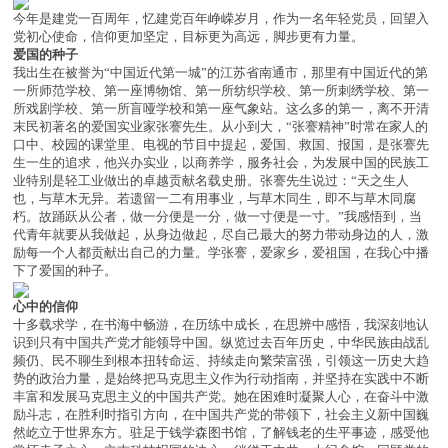
今年是建党一百周年，忆建党百年峥嵘岁月，作为一名年轻党员，回望入
党初心使命，信仰更加坚定，目标更为高远，脚步更有力量。
爱国的种子
我出生在被誉为“中国近代第一城”的江苏省南通市，那里有中国近代的第
一所师范学校、第一座博物馆、第一所纺织学校、第一所刺绣学校、第一
所戏剧学校、第一所盲哑学校和第一座气象站。这么多的第一，离不开清
末民初著名的爱国实业家张謇先生。从小到大，“张謇精神”时常在家人的
口中、校园的课堂里、电视的节目中提起，爱国、救国、报国，是张謇先
生一生的追求，他兴办实业，以商养学，服务社会，为发展中国的民族工
业特别是轻工业做出的卓越贡献名载史册。张謇先生说过：“天之生人
也，与草木无异。若遗留一二有用事业，与草木同生，即不与草木同腐
朽。故踊跃从公者，做一分便是一分，做一寸便是一寸。”我感悟到，当
代青年就要从我做起，从身边做起，尽自己最大的努力带动身边的人，激
励每一个人都贡献出自己的力量。学张謇，爱家乡，爱祖国，在我心中播
下了爱国的种子。
心中的信仰
十多载求学，在书海中畅游，在历练中成长，在思辨中感悟，我深刻地认
识到只有中国共产党才能领导中国。纵览过去百年历史，中华民族由战乱
频仍、民不聊生到根本扭转命运、持续走向繁荣富强，引领这一历史大趋
势的政治力量，是始终把马克思主义作为行动指南，并坚持在实践中不断
丰富和发展马克思主义的中国共产党。她在困难时凝聚人心，在奋斗中激
励斗志，在胜利时指引方向，在中国共产党的带领下，社会主义新中国巍
然屹立于世界东方。驻足于钱学森图书馆，了解钱老的生平事迹，感受他