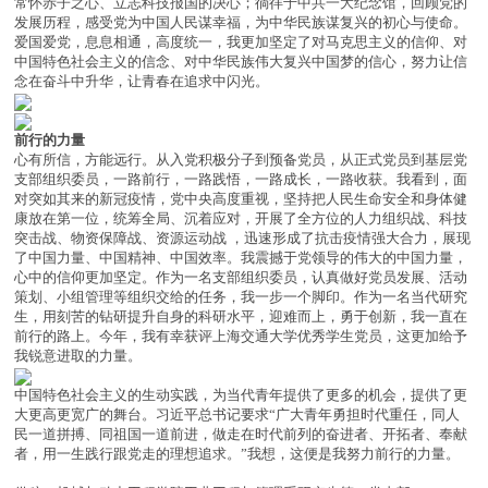
常怀赤子之心、立志科技报国的决心；徜徉于中共一大纪念馆，回顾党的
发展历程，感受党为中国人民谋幸福，为中华民族谋复兴的初心与使命。
爱国爱党，息息相通，高度统一，我更加坚定了对马克思主义的信仰、对
中国特色社会主义的信念、对中华民族伟大复兴中国梦的信心，努力让信
念在奋斗中升华，让青春在追求中闪光。
前行的力量
心有所信，方能远行。从入党积极分子到预备党员，从正式党员到基层党
支部组织委员，一路前行，一路践悟，一路成长，一路收获。我看到，面
对突如其来的新冠疫情，党中央高度重视，坚持把人民生命安全和身体健
康放在第一位，统筹全局、沉着应对，开展了全方位的人力组织战、科技
突击战、物资保障战、资源运动战 ，迅速形成了抗击疫情强大合力，展现
了中国力量、中国精神、中国效率。我震撼于党领导的伟大的中国力量，
心中的信仰更加坚定。作为一名支部组织委员，认真做好党员发展、活动
策划、小组管理等组织交给的任务，我一步一个脚印。作为一名当代研究
生，用刻苦的钻研提升自身的科研水平，迎难而上，勇于创新，我一直在
前行的路上。今年，我有幸获评上海交通大学优秀学生党员，这更加给予
我锐意进取的力量。
中国特色社会主义的生动实践，为当代青年提供了更多的机会，提供了更
大更高更宽广的舞台。习近平总书记要求“广大青年勇担时代重任，同人
民一道拼搏、同祖国一道前进，做走在时代前列的奋进者、开拓者、奉献
者，用一生践行跟党走的理想追求。”我想，这便是我努力前行的力量。