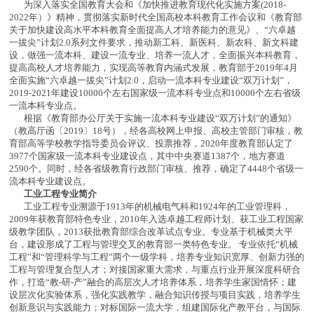
为深入落实全国教育大会和《加快推进教育现代化实施方案(2018-
2022年）》精神，贯彻落实新时代全国高校本科教育工作会议和《教育部
关于加快建设高水平本科教育全面提高人才培养能力的意见》、“六卓越
一拔尖”计划2.0系列文件要求，推动新工科、新医科、新农科、新文科建
设，做强一流本科、建设一流专业、培养一流人才，全面振兴本科教育，
提高高校人才培养能力，实现高等教育内涵式发展，教育部于2019年4月
全面实施“六卓越一拔尖”计划2.0，启动一流本科专业建设“双万计划”，
2019-2021年建设10000个左右国家级一流本科专业点和10000个左右省级
一流本科专业点。
根据《教育部办公厅关于实施一流本科专业建设“双万计划”的通知》
（教高厅函〔2019〕18号），经各高校网上申报、高校主管部门审核，教
育部高等学校教学指导委员会评议、投票推荐，2020年度教育部认定了
3977个国家级一流本科专业建设点，其中中央赛道1387个，地方赛道
2590个。同时，经各省级教育行政部门审核、推荐，确定了4448个省级一
流本科专业建设点。
工业工程专业简介
工业工程专业溯源于1913年的机械电气科和1924年的工业管理科，
2009年获教育部特色专业，2010年入选卓越工程师计划、获工业工程国家
级教学团队，2013获批教育部综合改革试点专业。专业基于机械类大平
台，建设形成了工程与管理交叉的教育部一类特色专业。 专业依托“机械
工程”和“管理科学与工程”两个一级学科，培养专业知识宽厚、创新力强的
工程与管理复合型人才；对接国家重大需求，与重点行业开展深度科研合
作，打造“教-研-产”融合的高层次人才培养体系，培养学生家国情怀；建
设层次化实验体系，强化实践教学，融合知识传授与项目实践，培养学生
创新意识与实践能力；对标国际一流大学，组建国际化产教平台，与国际