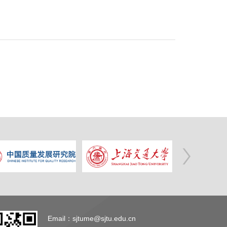
Email：sjtume@sjtu.edu.cn